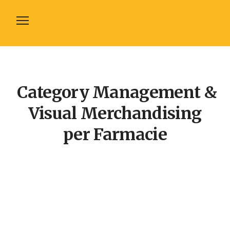
Chi Sono
Cosa Offro
Category Management &
Fornitori Farmacie
Visual Merchandising
Guide
per Farmacie
Eventi